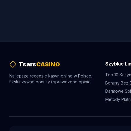
Tsars
CASINO
Szybkie Lin
Top 10 Kasy
Najlepsze recenzje kasyn online w Polsce.
Ekskluzywne bonusy i sprawdzone opinie.
Bonusy Bez 
Darmowe Spi
Metody Płatn