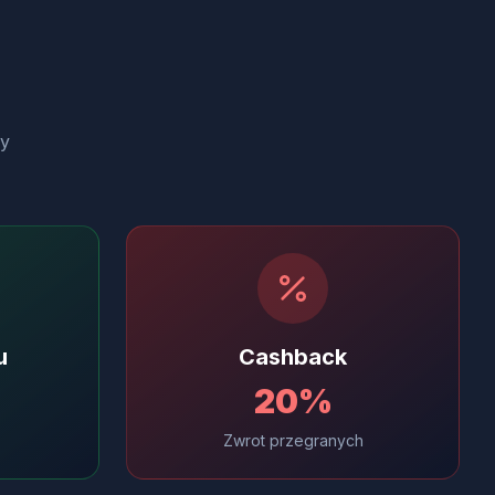
zy
u
Cashback
20%
Zwrot przegranych