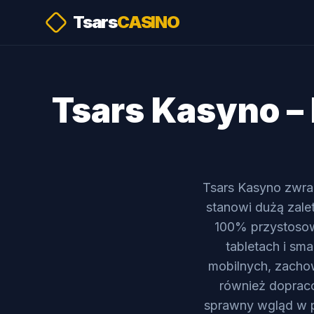
Tsars
CASINO
Tsars Kasyno –
Tsars Kasyno zwra
stanowi dużą zale
100% przystosow
tabletach i sm
mobilnych, zachow
również dopraco
sprawny wgląd w 