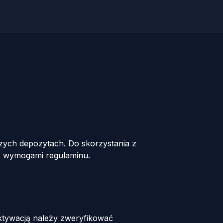
ych depozytach. Do skorzystania z
 z wymogami regulaminu.
tywacją należy zweryfikować