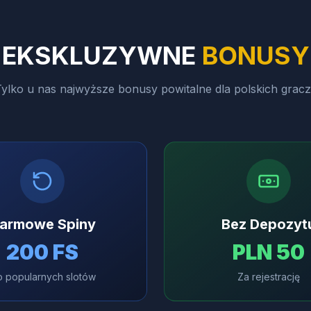
EKSKLUZYWNE
BONUSY
ylko u nas najwyższe bonusy powitalne dla polskich grac
armowe Spiny
Bez Depozyt
200 FS
PLN 50
 popularnych slotów
Za rejestrację