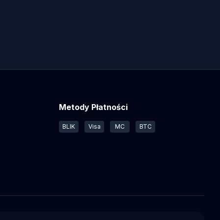
Metody Płatności
BLIK
Visa
MC
BTC