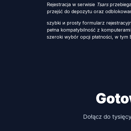
Rejestracja w serwisie
Tsars
przebiega
przejść do depozytu oraz odblokowa
szybki и prosty formularz rejestracyj
pełna kompatybilność z komputerami 
szeroki wybór opcji płatności, w tym 
Goto
Dołącz do tysięcy