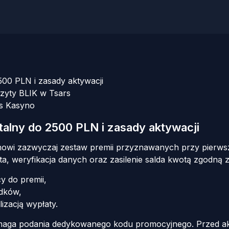
500 PLN i zasady aktywacji
ozyty BLIK w Tsars
rs Kasyno
talny do 2500 PLN i zasady aktywacji
owi zazwyczaj zestaw premii przyznawanych przy pierwsz
ta, weryfikacja danych oraz zasilenie salda kwotą zgodną
y do premii,
odków,
zacją wypłaty.
ga podania dedykowanego kodu promocyjnego. Przed ak