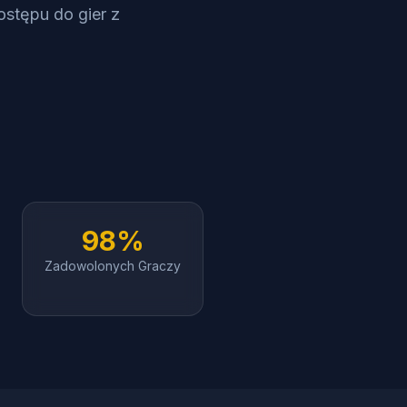
stępu do gier z
98%
Zadowolonych Graczy