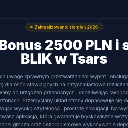
Zaktualizowano: sierpień 2026
 Bonus 2500 PLN i 
BLIK w Tsars
ca uwagę sprawnym przetwarzaniem wypłat i obsługą 
tę dla osób stawiających na natychmiastowe rozliczeni
any do urządzeń przenośnych, umożliwiając swobo
artfonach. Przemyślany układ strony dopasowuje się 
ując wysoką czytelność i prostotę nawigacji. Na wyr
wana aplikacja, która gwarantuje błyskawiczne wczy
panel gracza oraz bezproblemowe wykonywanie depoz