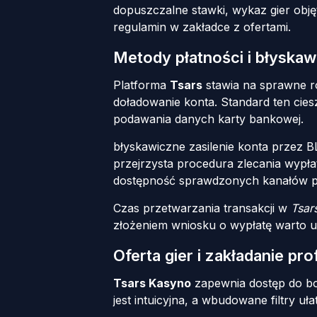
dopuszczalne stawki, wykaz gier obj
regulamin w zakładce z ofertami.
Metody płatności i błyska
Platforma
Tsars
stawia na sprawne ro
doładowanie konta. Standard ten cie
podawania danych karty bankowej.
błyskawiczne zasilenie konta przez B
przejrzysta procedura zlecania wypła
dostępność sprawdzonych kanałów pł
Czas przetwarzania transakcji w
Tsar
złożeniem wniosku o wypłatę warto up
Oferta gier i zakładanie pr
Tsars Kasyno
zapewnia dostęp do bog
jest intuicyjna, а wbudowane filtry uł