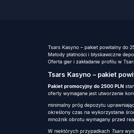
Tsars Kasyno – pakiet powitalny do 2
Metody płatności i błyskawiczne dep
Oferta gier i zakładanie profilu w Tsa
Tsars Kasyno – pakiet powi
Pakiet promocyjny do 2500 PLN
stan
oferty wymagane jest utworzenie kon
minimalny próg depozytu uprawniając
określony czas na wykorzystanie śr
mnożnik obrotu wymagany przed reali
W niektórych przypadkach
Tsars
wyma